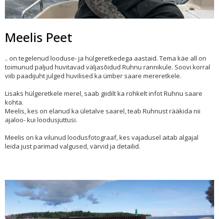
Meelis Peet
.. on tegelenud looduse- ja hülgeretkedega aastaid. Tema käe all on
toimunud paljud huvitavad väljasõidud Ruhnu rannikule. Soovi korral
viib paadijuht julged huvilised ka ümber saare mereretkele.
Lisaks hülgeretkele merel, saab giidilt ka rohkelt infot Ruhnu saare
kohta.
Meelis, kes on elanud ka ületalve saarel, teab Ruhnust rääkida nii
ajaloo- kui loodusjuttusi.
Meelis on ka vilunud loodusfotograaf, kes vajadusel aitab algajal
leida just parimad valgused, värvid ja detailid.