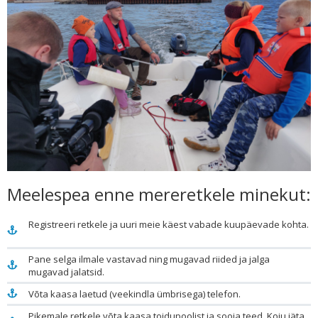
Meelespea enne mereretkele minekut:
Registreeri retkele ja uuri meie käest vabade kuupäevade kohta.
Pane selga ilmale vastavad ning mugavad riided ja jalga
mugavad jalatsid.
Võta kaasa laetud (veekindla ümbrisega) telefon.
Pikemale retkele võta kaasa toidupoolist ja sooja teed. Koju jäta