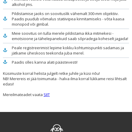
alkohol jms.
Pildistamise jaoks on soovituslik vähemalt 300-mm objektiiv.
Paadis puudub võimalus statiivipea kinnitamiseks - võta kaasa
monopod või gimbal.
Meie soovitus on tulla merele pildistama ikka mitmekesi -
emotsioone ja tähelepanekuid saab sõpradega koheselt jagada!
Peale registreerimist lepime kokku kohtumispunkti sadamas ja
jätkame üheskoos teekonda juba merel.
Paadis olles kanna alati päästevesti!
Küsimuste korral helista julgelt retke juhile ja küsi nõu!
NB!
Merereis ei jää toimumata - halva ilma korral lükkame reisi lihtsalt
edasi!
Mereilmateadet vaata
SIIT